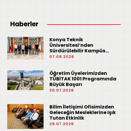
Haberler
Konya Teknik
Üniversitesi’nden
Sürdürülebilir Kampüs
Hedefine Yenilenebilir Enerji
07.08.2026
Yatırımı
Öğretim Üyelerimizden
TÜBİTAK 1001 Programında
Büyük Başarı
30.07.2026
Bilim İletişimi Ofisimizden
Geleceğin Mesleklerine Işık
Tutan Etkinlik
29.07.2026