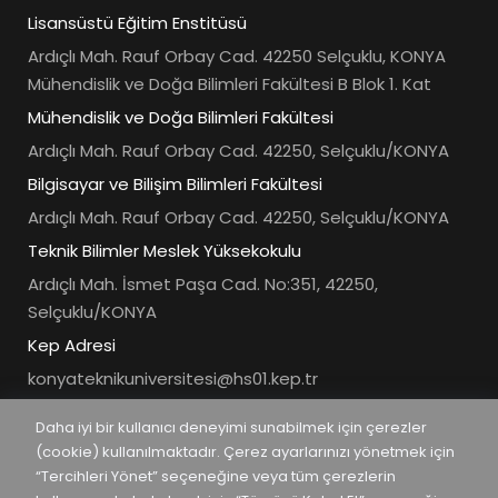
Lisansüstü Eğitim Enstitüsü
Ardıçlı Mah. Rauf Orbay Cad. 42250 Selçuklu, KONYA
Mühendislik ve Doğa Bilimleri Fakültesi B Blok 1. Kat
Mühendislik ve Doğa Bilimleri Fakültesi
Ardıçlı Mah. Rauf Orbay Cad. 42250, Selçuklu/KONYA
Bilgisayar ve Bilişim Bilimleri Fakültesi
Ardıçlı Mah. Rauf Orbay Cad. 42250, Selçuklu/KONYA
Teknik Bilimler Meslek Yüksekokulu
Ardıçlı Mah. İsmet Paşa Cad. No:351, 42250,
Selçuklu/KONYA
Kep Adresi
konyateknikuniversitesi@hs01.kep.tr
Ulusal Elektronik Tebligat Adresi
Daha iyi bir kullanıcı deneyimi sunabilmek için çerezler
35118-88118-25698
(cookie) kullanılmaktadır. Çerez ayarlarınızı yönetmek için
“Tercihleri Yönet” seçeneğine veya tüm çerezlerin