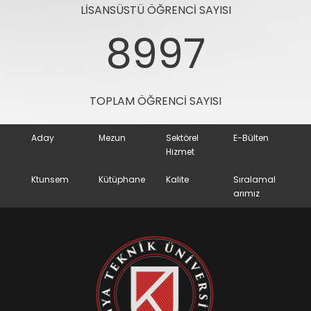
LISANSÜSTÜ ÖĞRENCI SAYISI
8997
TOPLAM ÖĞRENCI SAYISI
Aday
Mezun
Sektörel
E-Bülten
Hizmet
Ktunsem
Kütüphane
Kalite
Sıralamal
arımız