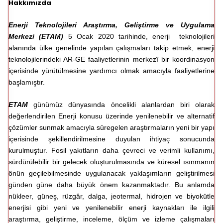
Hakkımızda
Enerji Teknolojileri Araştırma, Geliştirme ve Uygulama
Merkezi (ETAM)
5 Ocak 2020 tarihinde, enerji teknolojileri
alanında ülke genelinde yapılan çalışmaları takip etmek, enerji
teknolojilerindeki AR-GE faaliyetlerinin merkezî bir koordinasyon
içerisinde yürütülmesine yardımcı olmak amacıyla faaliyetlerine
başlamıştır.
ETAM
günümüz dünyasında öncelikli alanlardan biri olarak
değerlendirilen Enerji konusu üzerinde yenilenebilir ve alternatif
çözümler sunmak amacıyla süregelen araştırmaların yeni bir yapı
içerisinde şekillendirilmesine duyulan ihtiyaç sonucunda
kurulmuştur. Fosil yakıtların daha çevreci ve verimli kullanımı,
sürdürülebilir bir gelecek oluşturulmasında ve küresel ısınmanın
önün geçilebilmesinde uygulanacak yaklaşımların geliştirilmesi
günden güne daha büyük önem kazanmaktadır. Bu anlamda
nükleer, güneş, rüzgâr, dalga, jeotermal, hidrojen ve biyokütle
enerjisi gibi yeni ve yenilenebilir enerji kaynakları ile ilgili
araştırma, geliştirme, inceleme, ölçüm ve izleme çalışmaları