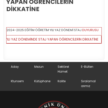
YAPAN ÖĞRENCİLERİN
DİKKATİNE
2024-2025 EĞİTİM ÖĞRETİM YILI YAZ DÖNEMİ STAJ
DUYURUSU
M YILI YAZ DÖNEMİNDE STAJ YAPAN ÖĞRENCİLERİN DİKKATİNE
Aday
Mezun
Sektörel
E-Bülten
Hizmet
Ktunsem
Kütüphane
Kalite
Sıralamal
arımız