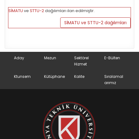
SİMATU
ve
STTU-2
dağılımları ilan edilmiştir.
SİMATU ve STTU-2 dağılımları
Aday
Mezun
Sektörel
E-Bülten
Hizmet
Ktunsem
Kütüphane
Kalite
Sıralamal
arımız