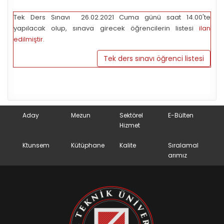
Tek Ders Sınavı 26.02.2021 Cuma günü saat 14.00'te
yapılacak olup, sınava girecek öğrencilerin listesi
ilan
edilmiştir.
Tek ders sınavı öğrenci listesi
Aday
Mezun
Sektörel
E-Bülten
Hizmet
Ktunsem
Kütüphane
Kalite
Sıralamal
arımız