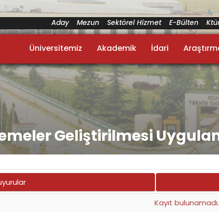
Aday
Mezun
Sektörel Hizmet
E-Bülten
Kt
Üniversitemiz
Akademik
İdari
Araştırm
lzemeler Geliştirilmesi Uygul
uyurular
Kayıt bulunamadı.