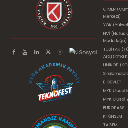
CİMER (Cumh
Merkezi)
YÖK (Yükse
NVİ (Nüfus v
Müdürlüğü)
TÜBİTAK (Tür
Araştırma 
UNİKOP (KOP 
Sıralamalar
E-DEVLET
MYK Ulusal 
MYK Ulusal Y
EUROPASS
KTÜNSEM
TAGEM