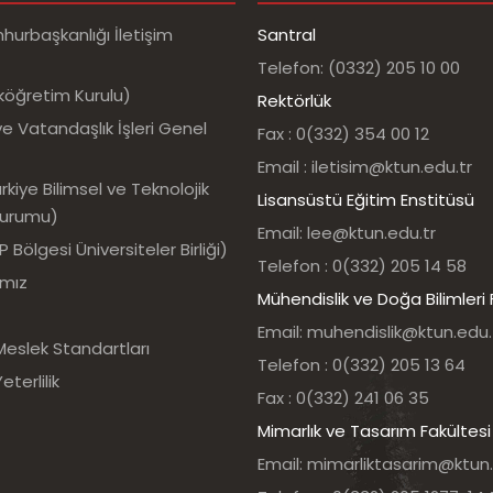
urbaşkanlığı İletişim
Santral
Telefon: (0332) 205 10 00
köğretim Kurulu)
Rektörlük
e Vatandaşlık İşleri Genel
Fax : 0(332) 354 00 12
Email : iletisim@ktun.edu.tr
kiye Bilimsel ve Teknolojik
Lisansüstü Eğitim Enstitüsü
Kurumu)
Email: lee@ktun.edu.tr
Bölgesi Üniversiteler Birliği)
Telefon : 0(332) 205 14 58
ımız
Mühendislik ve Doğa Bilimleri 
Email: muhendislik@ktun.edu.
Meslek Standartları
Telefon : 0(332) 205 13 64
eterlilik
Fax : 0(332) 241 06 35
Mimarlık ve Tasarım Fakültesi
Email: mimarliktasarim@ktun.