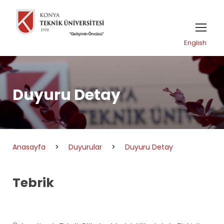
English
Duyuru Detay
Anasayfa
>
Duyurular
>
Duyuru Detay
Tebrik