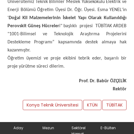
Üniversitemiz Teknik Bilimler Meslek Yüksekokulu Elektrik ve
Enerji Bölümü Öğretim Üyesi Dr. Öğr. Üyesi. Esma YENEL'in
'
Doğal Kil Malzemelerinin İskelet Yapı Olarak Kullanıldığı
Perovskit Güneş Hücreler
i" başlıklı projesi TÜBİTAK ARDEB
"1001-Bilimsel ve Teknolojik Araştırma Projelerini
Destekleme Programı” kapsamında destek almaya hak
kazanmıştır.
Öğretim üyemizi ve proje ekibini tebrik eder, başarılı bir
proje yürütme süreci dilerim.
Prof. Dr. Babür ÖZÇELİK
Rektör
Konya Teknik Üniversitesi
KTÜN
TÜBİTAK
Aday
Mezun
Sektörel
E-Bülten
Hizmet