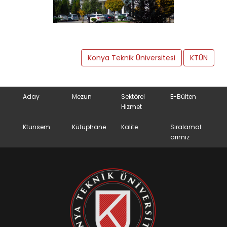
Konya Teknik Üniversitesi
KTÜN
Aday
Mezun
Sektörel
E-Bülten
Hizmet
Ktunsem
Kütüphane
Kalite
Sıralamal
arımız