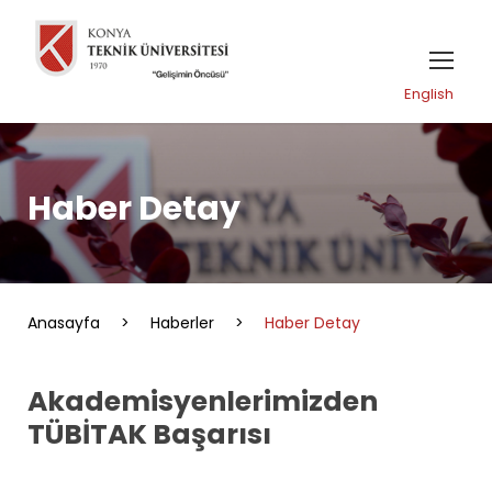
English
Haber Detay
Anasayfa
>
Haberler
>
Haber Detay
Akademisyenlerimizden
TÜBİTAK Başarısı