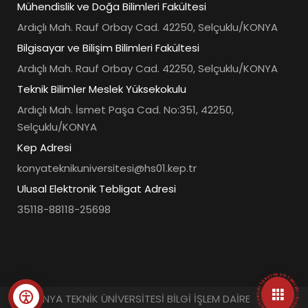
Mühendislik ve Doğa Bilimleri Fakültesi
Ardıçlı Mah. Rauf Orbay Cad. 42250, Selçuklu/KONYA
Bilgisayar ve Bilişim Bilimleri Fakültesi
Ardıçlı Mah. Rauf Orbay Cad. 42250, Selçuklu/KONYA
Teknik Bilimler Meslek Yüksekokulu
Ardıçlı Mah. İsmet Paşa Cad. No:351, 42250,
Selçuklu/KONYA
Kep Adresi
konyateknikuniversitesi@hs01.kep.tr
Ulusal Elektronik Tebligat Adresi
35118-88118-25698
• ÜNIVERSITE BILGI YÖNETIM SISTEMLERI • HIZLI ERIŞIM MENÜSÜ •
© KONYA TEKNİK ÜNİVERSİTESİ BİLGİ İŞLEM DAİRE