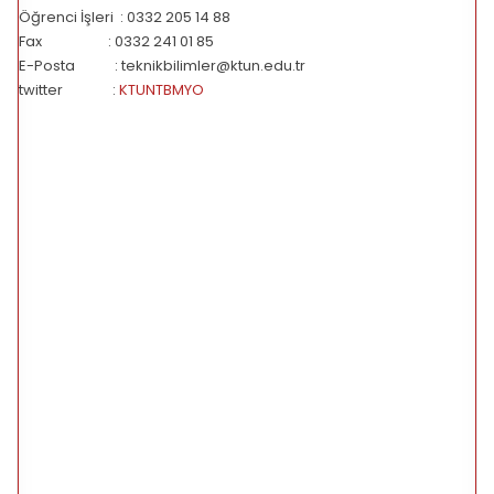
Öğrenci İşleri : 0332 205 14 88
Fax : 0332 241 01 85
E-Posta : teknikbilimler@ktun.edu.tr
twitter :
KTUNTBMYO