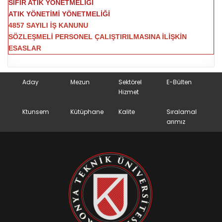
SIFIR ATIK YÖNETMELİĞİ
ATIK YÖNETİMİ YÖNETMELİĞİ
4857 SAYILI İŞ KANUNU
SÖZLEŞMELİ PERSONEL ÇALIŞTIRILMASINA İLİŞKİN
E
SASLAR
Aday
Mezun
Sektörel
E-Bülten
Hizmet
Ktunsem
Kütüphane
Kalite
Sıralamal
arımız