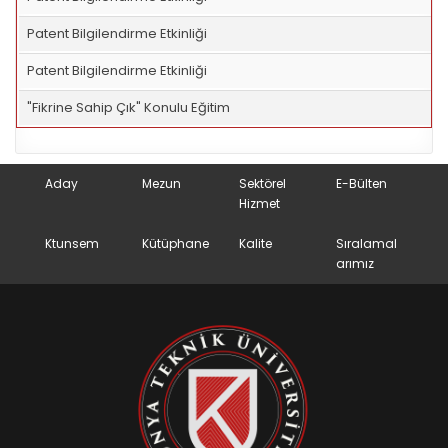
Patent Bilgilendirme Etkinliği
Patent Bilgilendirme Etkinliği
"Fikrine Sahip Çık" Konulu Eğitim
Aday
Mezun
Sektörel
E-Bülten
Hizmet
Ktunsem
Kütüphane
Kalite
Sıralamal
arımız