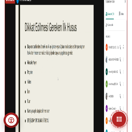
• ÜNIVERSITE BILGI YÖNETIM SISTEMLERI • HIZLI ERIŞIM MENÜSÜ